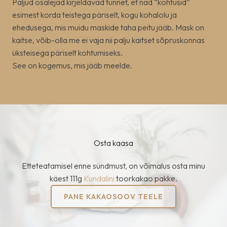
Paljud osalejad kirjeldavad tunnet, et nad “kohtusid”
esimest korda teistega päriselt, kogu kohalolu ja
ehedusega, mis muidu maskide taha peitu jääb. Mask on
kaitse, võib-olla me ei vaja nii palju kaitset sõpruskonnas
üksteisega päriselt kohtumiseks.
See on kogemus, mis jääb meelde.
Osta kaasa
Etteteatamisel enne sündmust, on võimalus osta minu
käest 111g
Kundalini
toorkakao pakke.
PANE KAKAOSOOV TEELE