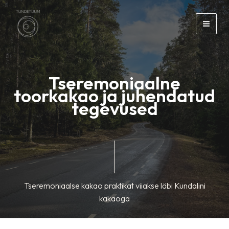
Skip
to
content
Tseremoniaalne
toorkakao ja juhendatud
tegevused
Tseremoniaalse kakao praktikat viiakse läbi Kundalini
kakaoga