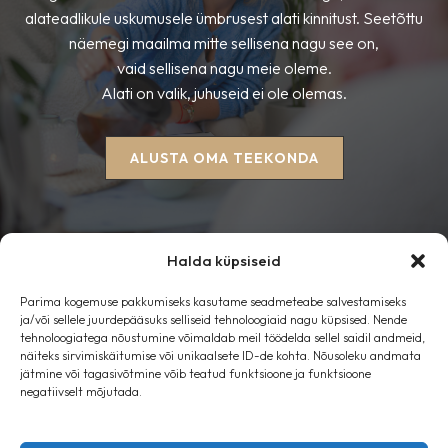
alateadlikule uskumusele ümbrusest alati kinnitust. Seetõttu
näemegi maailma mitte sellisena nagu see on,
vaid sellisena nagu meie oleme.
Alati on valik, juhuseid ei ole olemas.
ALUSTA OMA TEEKONDA
Halda küpsiseid
Parima kogemuse pakkumiseks kasutame seadmeteabe salvestamiseks
Esileht
ja/või sellele juurdepääsuks selliseid tehnoloogiaid nagu küpsised. Nende
tehnoloogiatega nõustumine võimaldab meil töödelda sellel saidil andmeid,
Blogi
näiteks sirvimiskäitumise või unikaalsete ID-de kohta. Nõusoleku andmata
Kontakt
jätmine või tagasivõtmine võib teatud funktsioone ja funktsioone
Privaatsusteated
negatiivselt mõjutada.
Küpsisepoliitika (ENG)