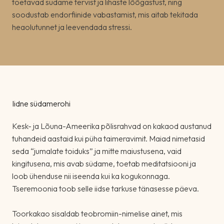
toetavad südame tervist ja lihaste lõõgastust, ning
soodustab endorfiinide vabastamist, mis aitab tekitada
heaolutunnet ja leevendada stressi.
Iidne südamerohi
Kesk- ja Lõuna-Ameerika põlisrahvad on kakaod austanud
tuhandeid aastaid kui püha taimeravimit. Maiad nimetasid
seda “jumalate toiduks” ja mitte maiustusena, vaid
kingitusena, mis avab südame, toetab meditatsiooni ja
loob ühenduse nii iseenda kui ka kogukonnaga.
Tseremoonia toob selle iidse tarkuse tänasesse päeva.
Toorkakao sisaldab teobromiin-nimelise ainet, mis