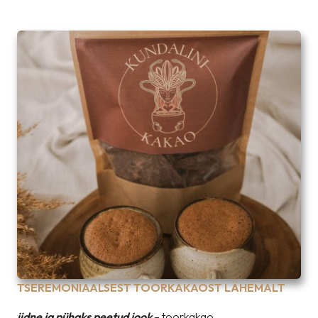
TSEREMONIAALSEST TOORKAKAOST LÄHEMALT
iidne ja pühaks peetud jook
– toorkakao