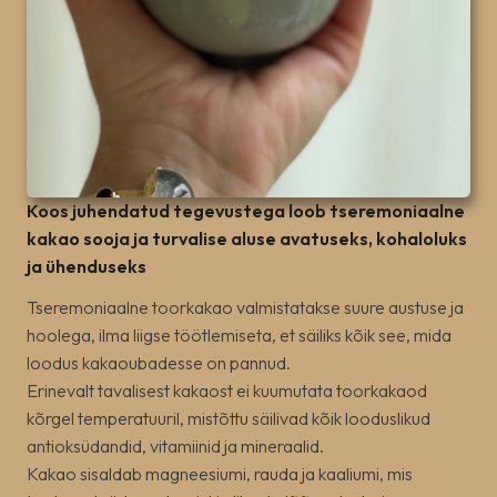
Koos juhendatud tegevustega loob tseremoniaalne
kakao sooja ja turvalise aluse avatuseks, kohaloluks
ja ühenduseks
Tseremoniaalne toorkakao valmistatakse suure austuse ja
hoolega, ilma liigse töötlemiseta, et säiliks kõik see, mida
loodus kakaoubadesse on pannud.
Erinevalt tavalisest kakaost ei kuumutata toorkakaod
kõrgel temperatuuril, mistõttu säilivad kõik looduslikud
antioksüdandid, vitamiinid ja mineraalid.
Kakao sisaldab magneesiumi, rauda ja kaaliumi, mis