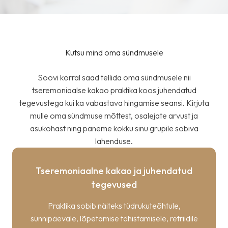
Kutsu mind oma sündmusele
Soovi korral saad tellida oma sündmusele nii
tseremoniaalse kakao praktika koos juhendatud
tegevustega kui ka vabastava hingamise seansi. Kirjuta
mulle oma sündmuse mõttest, osalejate arvust ja
asukohast ning paneme kokku sinu grupile sobiva
lahenduse.
Tseremoniaalne kakao ja juhendatud
tegevused
Praktika sobib näiteks tüdrukuteõhtule,
sünnipäevale, lõpetamise tähistamisele, retriidile