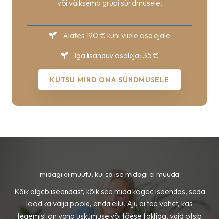
või väiksema grupi sündmusele.
Alates 190 € kuni viiele osalejale
Iga lisanduv osaleja: 35 €
KUTSU MIND OMA SÜNDMUSELE
midagi ei muutu, kui sa ise midagi ei muuda
Kõik algab iseendast, kõik see mida koged iseendas, seda
lood ka välja poole, enda ellu. Aju ei tee vahet, kas
tegemist on vana uskumuse või tõese faktiga, vaid otsib