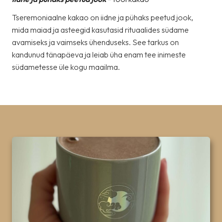
Tseremoniaalne kakao on iidne ja pühaks peetud jook,
mida maiad ja asteegid kasutasid rituaalides südame
avamiseks ja vaimseks ühenduseks. See tarkus on
kandunud tänapäeva ja leiab üha enam tee inimeste
südametesse üle kogu maailma.