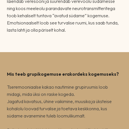
laiendab veresooni ja suurendab verevoolu südamesse
ning koos meeleolu parandavate neurotransmitteritega
toob kehaliselt tuntava “avatud südame” kogemuse.
Emotsionaalselt loob see turvalise ruumi, kus saab tunda,
lasta lahti ja olla päriselt kohal.
Mis teeb grupikogemuse erakordeks kogemuseks?
Tseremooniaalse kakao nautimine grupiruumis loob
midagi, mida üksi on raske kogeda.
Jagatud kavatsus, ühine vaikimine, muusika ja üksteise
kohalolu loovad turvalise ja toetava keskkonna, kus
südame avanemine tuleb loomulikumalt.