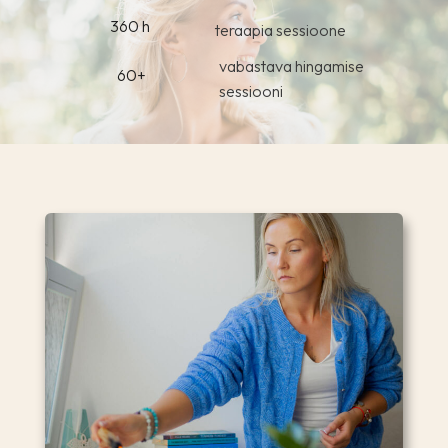
360 h
teraapia sessioone
vabastava hingamise
60+
sessiooni