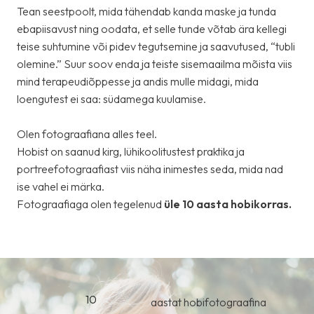
Tean seestpoolt, mida tähendab kanda maske ja tunda
ebapiisavust ning oodata, et selle tunde võtab ära kellegi
teise suhtumine või pidev tegutsemine ja saavutused, “tubli
olemine.” Suur soov enda ja teiste sisemaailma mõista viis
mind terapeudiõppesse ja andis mulle midagi, mida
loengutest ei saa: südamega kuulamise.
Olen fotograafiana alles teel.
Hobist on saanud kirg, lühikoolitustest praktika ja
portreefotograafiast viis näha inimestes seda, mida nad
ise vahel ei märka.
Fotograafiaga olen tegelenud
üle 10 aasta hobikorras.
10
aastat hobifotograafina