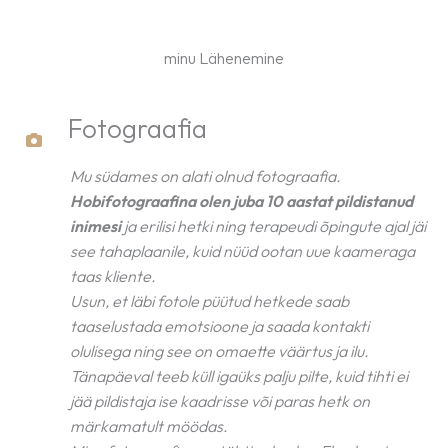
minu Lähenemine
Fotograafia
Mu südames on alati olnud fotograafia.
Hobifotograafina olen juba 10 aastat pildistanud
inimesi
ja erilisi hetki ning terapeudi õpingute ajal jäi
see tahaplaanile, kuid nüüd ootan uue kaameraga
taas kliente.
Usun, et läbi fotole püütud hetkede saab
taaselustada emotsioone ja saada kontakti
olulisega ning see on omaette väärtus ja ilu.
Tänapäeval teeb küll igaüks palju pilte, kuid tihti ei
jää pildistaja ise kaadrisse või paras hetk on
märkamatult möödas.