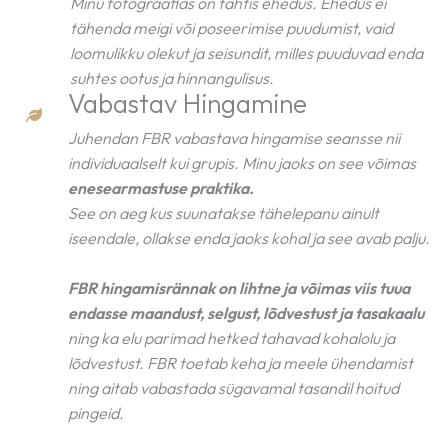
Minu fotograafias on tähtis ehedus. Ehedus ei
tähenda meigi või poseerimise puudumist, vaid
loomulikku olekut ja seisundit, milles puuduvad enda
suhtes ootus ja hinnangulisus.
Vabastav Hingamine
Juhendan FBR vabastava hingamise seansse nii
individuaalselt kui grupis. Minu jaoks on see võimas
enesearmastuse praktika.
See on aeg kus suunatakse tähelepanu ainult
iseendale, ollakse enda jaoks kohal ja see avab palju.
FBR hingamisrännak on lihtne ja võimas viis tuua
endasse maandust, selgust, lõdvestust ja tasakaalu
ning ka elu parimad hetked tahavad kohalolu ja
lõdvestust. FBR toetab keha ja meele ühendamist
ning aitab vabastada sügavamal tasandil hoitud
pingeid.