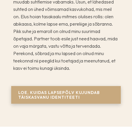
muudab suhtlemise vabamaks. Usun, et lähedased
suhted on ühed võimsamad kasvukohad, mis meil
on. Elus hoian tasakaalu mitmes olulises rollis: olen
abikaasa, kolme lapse ema, pereliige ja sõbranna.
Pikk suhe ja emaroll on olnud minu suurimad
õpetajad. Partner toob esile just need haavad, mida
on vaja märgata, vastu võtta ja tervendada.
Perekond, sõbrad ja mu lapsed on olnud minu
teekonnal nii peeglid kui toetajad ja meenutanud, et
kasv ei toimu kunagi üksinda.
LOE, KUIDAS LAPSEPÕLV KUJUNDAB
TÄISKASVANU IDENTITEETI