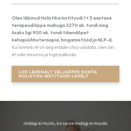
Olen läbinud Holistika Instituudi 1 + 3 aastase
terapeudiõppe mahuga 2270 ak. tundi ning
lisaks ligi 900 ak. tundi täiendõpet
kehapsühhoteraapia, hingamistööd ja NLP-d.
Kui tunned, et on aeg endale otsa vaadata, olen siin,
et sulle ressurssi ja tuge pakkuda.
LOE LÄHEMALT VÄLJAÕPPE KOHTA
HOLISTIKA INSTITUUDI LEHELT
midagi ei muutu, kui sa ise midagi ei muuda