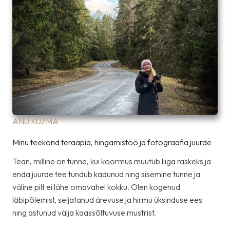
ANU KUZMA
Minu teekond teraapia, hingamistöö ja fotograafia juurde
Tean, milline on tunne, kui koormus muutub liiga raskeks ja
enda juurde tee tundub kadunud ning sisemine tunne ja
väline pilt ei lähe omavahel kokku. Olen kogenud
läbipõlemist, seljatanud ärevuse ja hirmu üksinduse ees
ning astunud välja kaassõltuvuse mustrist.