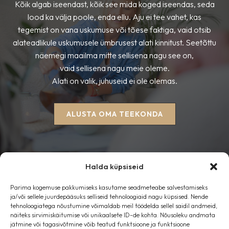
Kõik algab iseendast, kõik see mida koged iseendas, seda
lood ka välja poole, enda ellu. Aju ei tee vahet, kas
tegemist on vana uskumuse või tõese faktiga, vaid otsib
alateadlikule uskumusele ümbrusest alati kinnitust. Seetõttu
näemegi maailma mitte sellisena nagu see on,
vaid sellisena nagu meie oleme.
Alati on valik, juhuseid ei ole olemas.
ALUSTA OMA TEEKONDA
Halda küpsiseid
Parima kogemuse pakkumiseks kasutame seadmeteabe salvestamiseks
Esileht
ja/või sellele juurdepääsuks selliseid tehnoloogiaid nagu küpsised. Nende
tehnoloogiatega nõustumine võimaldab meil töödelda sellel saidil andmeid,
Blogi
näiteks sirvimiskäitumise või unikaalsete ID-de kohta. Nõusoleku andmata
Kontakt
jätmine või tagasivõtmine võib teatud funktsioone ja funktsioone