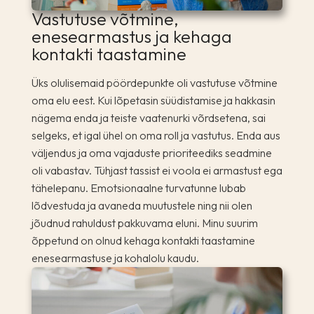
Vastutuse võtmine,
enesearmastus ja kehaga
kontakti taastamine
Üks olulisemaid pöördepunkte oli vastutuse võtmine
oma elu eest. Kui lõpetasin süüdistamise ja hakkasin
nägema enda ja teiste vaatenurki võrdsetena, sai
selgeks, et igal ühel on oma roll ja vastutus. Enda aus
väljendus ja oma vajaduste prioriteediks seadmine
oli vabastav. Tühjast tassist ei voola ei armastust ega
tähelepanu. Emotsionaalne turvatunne lubab
lõdvestuda ja avaneda muutustele ning nii olen
jõudnud rahuldust pakkuvama eluni. Minu suurim
õppetund on olnud kehaga kontakti taastamine
enesearmastuse ja kohalolu kaudu.