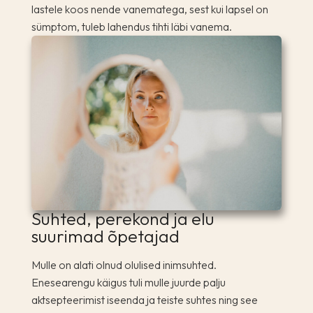
lastele koos nende vanematega, sest kui lapsel on
sümptom, tuleb lahendus tihti läbi vanema.
Suhted, perekond ja elu
suurimad õpetajad
Mulle on alati olnud olulised inimsuhted.
Enesearengu käigus tuli mulle juurde palju
aktsepteerimist iseenda ja teiste suhtes ning see