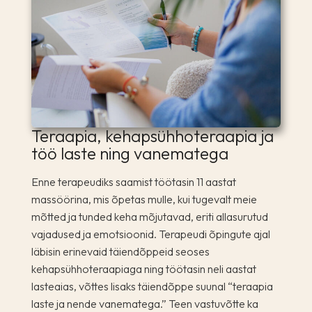
Teraapia, kehapsühhoteraapia ja
töö laste ning vanematega
Enne terapeudiks saamist töötasin 11 aastat
massöörina, mis õpetas mulle, kui tugevalt meie
mõtted ja tunded keha mõjutavad, eriti allasurutud
vajadused ja emotsioonid. Terapeudi õpingute ajal
läbisin erinevaid täiendõppeid seoses
kehapsühhoteraapiaga ning töötasin neli aastat
lasteaias, võttes lisaks täiendõppe suunal “teraapia
laste ja nende vanematega.” Teen vastuvõtte ka