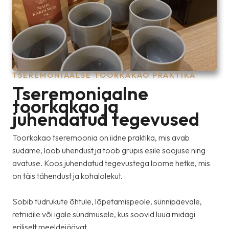
TSEREMONIAALSE TOORKAKAO PRAKTIKA
Tseremoniaalne
toorkakao ja
juhendatud tegevused
Toorkakao tseremoonia on iidne praktika, mis avab
südame, loob ühendust ja toob grupis esile soojuse ning
avatuse. Koos juhendatud tegevustega loome hetke, mis
on täis tähendust ja kohalolekut.
Sobib tüdrukute õhtule, lõpetamispeole, sünnipäevale,
retriidile või igale sündmusele, kus soovid luua midagi
eriliselt meeldejäävat.