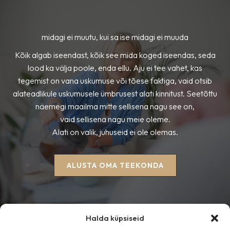
midagi ei muutu, kui sa ise midagi ei muuda
Kõik algab iseendast, kõik see mida koged iseendas, seda
lood ka välja poole, enda ellu. Aju ei tee vahet, kas
tegemist on vana uskumuse või tõese faktiga, vaid otsib
alateadlikule uskumusele ümbrusest alati kinnitust. Seetõttu
näemegi maailma mitte sellisena nagu see on,
vaid sellisena nagu meie oleme.
Alati on valik, juhuseid ei ole olemas.
ALUSTA OMA TEEKONDA
Halda küpsiseid