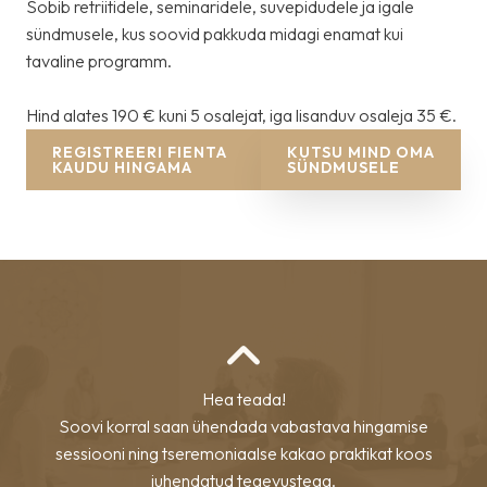
Sobib retriitidele, seminaridele, suvepidudele ja igale
sündmusele, kus soovid pakkuda midagi enamat kui
tavaline programm.
Hind alates 190 € kuni 5 osalejat, iga lisanduv osaleja 35 €.
REGISTREERI FIENTA
KUTSU MIND OMA
KAUDU HINGAMA
SÜNDMUSELE
Hea teada!
Soovi korral saan ühendada vabastava hingamise
sessiooni ning tseremoniaalse kakao praktikat koos
juhendatud tegevustega.