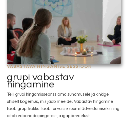
VABASTAVA HINGAMISE SESSIOON
grupi vabastav
hingamine
Telli grupi hingamisseanss oma sündmusele ja kinkige
ühiselt kogemus, mis jääb meelde. Vabastav hingamine
toob grupi kokku, loob turvalise ruumi lõdvestumiseks ning
aitab vabaneda pingetest ja igapäevaelust.