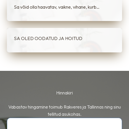
Sa võid olla haavatav, vaikne, vihane, kurb…
SA OLED OODATUD JA HOITUD
Hinnakiri
Vabastav hingamine toimub Rakveres ja Tallinnas ning sinu
tellitud asukohas.