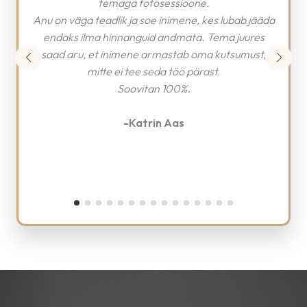
Pildistamise kogemus oli väga vajalik.
da
Minu enesekindlus tõusis ja sain enda enesetunde
üle rõõmustada.
-Anonüümsust palunud klient