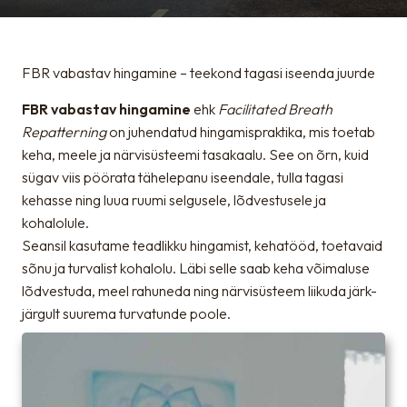
FBR vabastav hingamine – teekond tagasi iseenda juurde
FBR vabastav hingamine
ehk
Facilitated Breath
Repatterning
on juhendatud hingamispraktika, mis toetab
keha, meele ja närvisüsteemi tasakaalu. See on õrn, kuid
sügav viis pöörata tähelepanu iseendale, tulla tagasi
kehasse ning luua ruumi selgusele, lõdvestusele ja
kohalolule.
Seansil kasutame teadlikku hingamist, kehatööd, toetavaid
sõnu ja turvalist kohalolu. Läbi selle saab keha võimaluse
lõdvestuda, meel rahuneda ning närvisüsteem liikuda järk-
järgult suurema turvatunde poole.