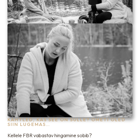
KAHTLED, KAS SEE ON SULLE? OMETI OLED
SIIN LUGEMAS…
Kellele FBR vabastav hingamine sobib?