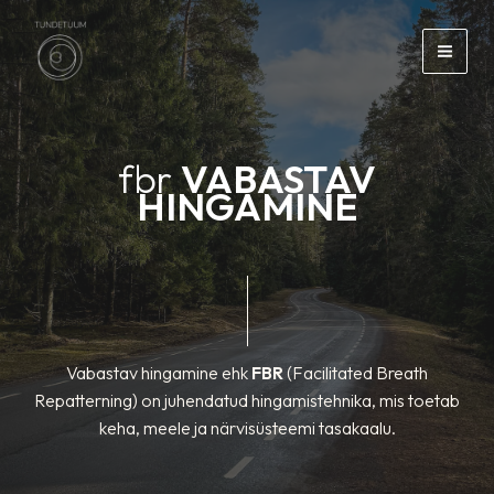
Skip
to
content
fbr
VABASTAV
HINGAMINE
Vabastav hingamine ehk
FBR
(Facilitated Breath
Repatterning) on juhendatud hingamistehnika, mis toetab
keha, meele ja närvisüsteemi tasakaalu.