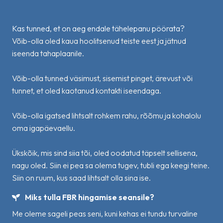
Kas tunned, et on aeg endale tähelepanu pöörata?
Võib-olla oled kaua hoolitsenud teiste eest ja jätnud
iseenda tahaplaanile.
Võib-olla tunned väsimust, sisemist pinget, ärevust või
tunnet, et oled kaotanud kontakti iseendaga.
Võib-olla igatsed lihtsalt rohkem rahu, rõõmu ja kohalolu
oma igapäevaellu.
Ükskõik, mis sind siia tõi, oled oodatud täpselt sellisena,
nagu oled. Siin ei pea sa olema tugev, tubli ega keegi teine.
Siin on ruum, kus saad lihtsalt olla sina ise.
Miks tulla FBR hingamise seansile?
Me oleme sageli peas seni, kuni kehas ei tundu turvaline