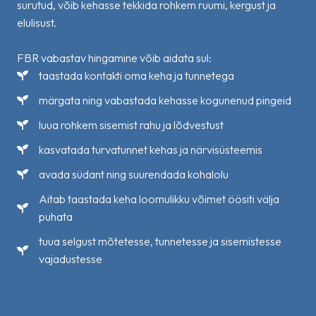
surutud, võib kehasse tekkida rohkem ruumi, kergust ja
elulisust.
FBR vabastav hingamine võib aidata sul:
taastada kontakti oma keha ja tunnetega
märgata ning vabastada kehasse kogunenud pingeid
luua rohkem sisemist rahu ja lõdvestust
kasvatada turvatunnet kehas ja närvisüsteemis
avada südant ning suurendada kohalolu
Aitab taastada keha loomulikku võimet öösiti välja
puhata
tuua selgust mõtetesse, tunnetesse ja sisemistesse
vajadustesse