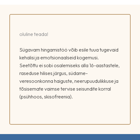
oluline teada!
Sügavam hingamistöö võib esile tuua tugevaid
kehalisi ja emotsionaalseid kogemusi.
Seetõttu ei sobi osalemiseks alla 16-aastastele,
raseduse hilises järgus, südame-
veresoonkonna haiguste, neerupuudulikkuse ja
tõsisemate vaimse tervise seisundite korral
(psühhoos, skisofreenia).