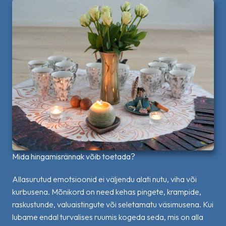
Mida hingamisrännak võib toetada?
Allasurutud emotsioonid ei väljendu alati nutu, viha või
kurbusena. Mõnikord on need kehas pingete, krampide,
raskustunde, valuaistingute või seletamatu väsimusena. Kui
lubame endal turvalises ruumis kogeda seda, mis on alla