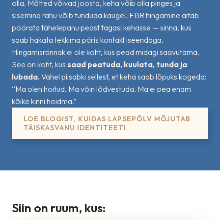
olla. Mõtted võivad joosta, keha võib olla pinges ja
sisemine rahu võib tunduda kaugel. FBR hingamine aitab
pöörata tähelepanu peast tagasi kehasse — sinna, kus
saab hakata tekkima päris kontakt iseendaga.
Hingamisrännak ei ole koht, kus pead midagi saavutama.
See on koht, kus
saad peatuda, kuulata, tunda ja
lubada.
Vahel piisabki sellest, et keha saab lõpuks kogeda:
“Ma olen hoitud. Ma võin lõdvestuda. Ma ei pea enam
kõike kinni hoidma.”
LOE BLOGIST, KUIDAS LAPSEPÕLV MÕJUTAB
TÄISKASVANU IDENTITEETI
Siin on ruum, kus: