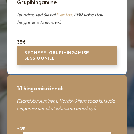
Grupihingamine
(sündmused üleval
Fientas
: FBR vabastav
hingamine Rakveres)
35€
BRONEERI GRUPIHINGAMISE
SESSIOONILE
1:1 hingamisrännak
(lisandub ruumirent. Korduv klient saab kutsuda
hingamisrännakut läbi viima oma koju)
95€