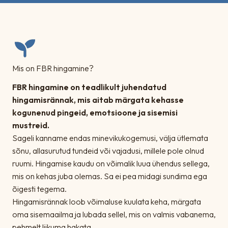
Mis on FBR hingamine?
FBR hingamine on teadlikult juhendatud
hingamisrännak, mis aitab märgata kehasse
kogunenud pingeid, emotsioone ja sisemisi
mustreid.
Sageli kanname endas minevikukogemusi, välja ütlemata
sõnu, allasurutud tundeid või vajadusi, millele pole olnud
ruumi. Hingamise kaudu on võimalik luua ühendus sellega,
mis on kehas juba olemas. Sa ei pea midagi sundima ega
õigesti tegema.
Hingamisrännak loob võimaluse kuulata keha, märgata
oma sisemaailma ja lubada sellel, mis on valmis vabanema,
pehmelt liikuma hakata.