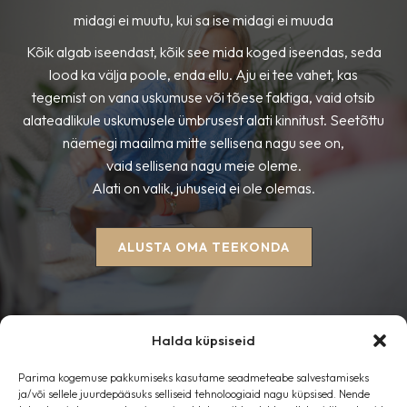
midagi ei muutu, kui sa ise midagi ei muuda
Kõik algab iseendast, kõik see mida koged iseendas, seda
lood ka välja poole, enda ellu. Aju ei tee vahet, kas
tegemist on vana uskumuse või tõese faktiga, vaid otsib
alateadlikule uskumusele ümbrusest alati kinnitust. Seetõttu
näemegi maailma mitte sellisena nagu see on,
vaid sellisena nagu meie oleme.
Alati on valik, juhuseid ei ole olemas.
ALUSTA OMA TEEKONDA
Halda küpsiseid
Parima kogemuse pakkumiseks kasutame seadmeteabe salvestamiseks
Esileht
ja/või sellele juurdepääsuks selliseid tehnoloogiaid nagu küpsised. Nende