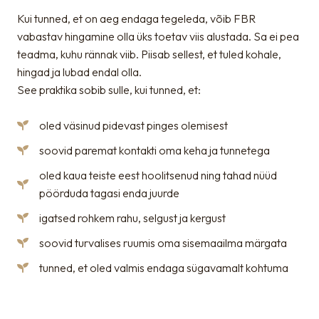
Kui tunned, et on aeg endaga tegeleda, võib FBR
vabastav hingamine olla üks toetav viis alustada. Sa ei pea
teadma, kuhu rännak viib. Piisab sellest, et tuled kohale,
hingad ja lubad endal olla.
See praktika sobib sulle, kui tunned, et:
oled väsinud pidevast pinges olemisest
soovid paremat kontakti oma keha ja tunnetega
oled kaua teiste eest hoolitsenud ning tahad nüüd
pöörduda tagasi enda juurde
igatsed rohkem rahu, selgust ja kergust
soovid turvalises ruumis oma sisemaailma märgata
tunned, et oled valmis endaga sügavamalt kohtuma