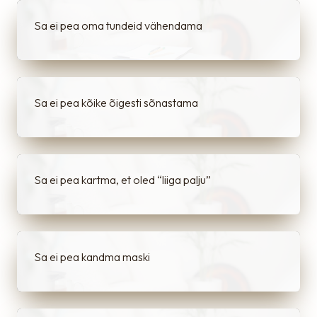
Sa ei pea oma tundeid vähendama
Sa ei pea kõike õigesti sõnastama
Sa ei pea kartma, et oled “liiga palju”
Sa ei pea kandma maski