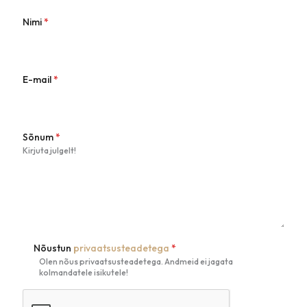
Nimi
*
E-mail
*
Sõnum
*
Kirjuta julgelt!
Nõustun
privaatsusteadetega
*
Olen nõus privaatsusteadetega. Andmeid ei jagata
kolmandatele isikutele!