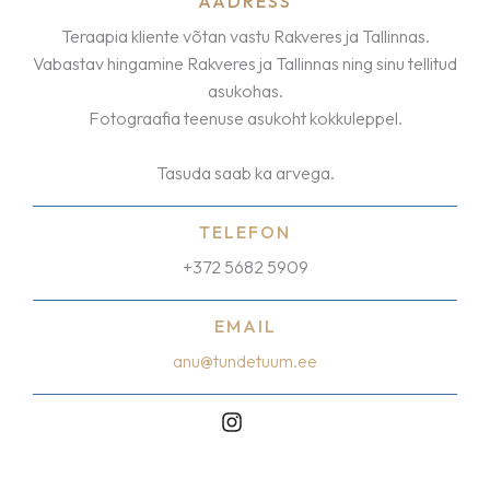
AADRESS
Teraapia kliente võtan vastu Rakveres ja Tallinnas.
Vabastav hingamine Rakveres ja Tallinnas ning sinu tellitud
asukohas.
Fotograafia teenuse asukoht kokkuleppel.
Tasuda saab ka arvega.
TELEFON
+372 5682 5909
EMAIL
anu@tundetuum.ee