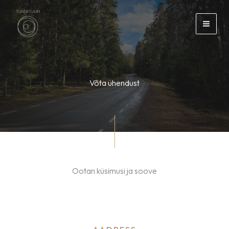
Skip
to
content
Võta ühendust
Ootan küsimusi ja soove