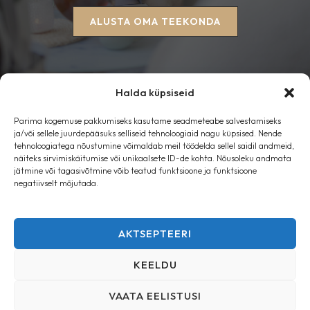
ALUSTA OMA TEEKONDA
Halda küpsiseid
Parima kogemuse pakkumiseks kasutame seadmeteabe salvestamiseks
Esileht
ja/või sellele juurdepääsuks selliseid tehnoloogiaid nagu küpsised. Nende
tehnoloogiatega nõustumine võimaldab meil töödelda sellel saidil andmeid,
Blogi
näiteks sirvimiskäitumise või unikaalsete ID-de kohta. Nõusoleku andmata
Kontakt
jätmine või tagasivõtmine võib teatud funktsioone ja funktsioone
Privaatsusteated
negatiivselt mõjutada.
Küpsisepoliitika (ENG)
AKTSEPTEERI
KEELDU
Kõik õigused kaitstud © 2026 | www.tundetuum.ee
VAATA EELISTUSI
Kodulehe looja
katrinaas.ee