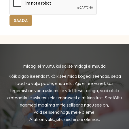
SAADA
midagi ei muutu, kui sa ise midagi ei muuda
Kõik algab iseendast, kõik see mida koged iseendas, seda
lood ka välja poole, enda ellu. Aju ei tee vahet, kas
tegemist on vana uskumuse või tõese faktiga, vaid otsib
alateadlikule uskumusele ümbrusest alati kinnitust. Seetõttu
näemegi maailma mitte sellisena nagu see on,
vaid sellisena nagu meie oleme.
Alati on valik, juhuseid ei ole olemas.