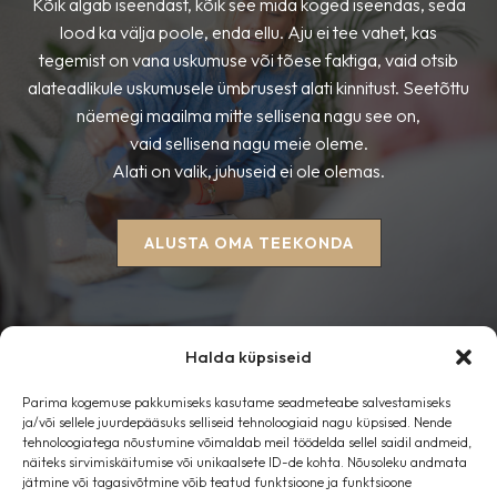
Kõik algab iseendast, kõik see mida koged iseendas, seda
lood ka välja poole, enda ellu. Aju ei tee vahet, kas
tegemist on vana uskumuse või tõese faktiga, vaid otsib
alateadlikule uskumusele ümbrusest alati kinnitust. Seetõttu
näemegi maailma mitte sellisena nagu see on,
vaid sellisena nagu meie oleme.
Alati on valik, juhuseid ei ole olemas.
ALUSTA OMA TEEKONDA
Halda küpsiseid
Parima kogemuse pakkumiseks kasutame seadmeteabe salvestamiseks
Esileht
ja/või sellele juurdepääsuks selliseid tehnoloogiaid nagu küpsised. Nende
tehnoloogiatega nõustumine võimaldab meil töödelda sellel saidil andmeid,
Blogi
näiteks sirvimiskäitumise või unikaalsete ID-de kohta. Nõusoleku andmata
Kontakt
jätmine või tagasivõtmine võib teatud funktsioone ja funktsioone