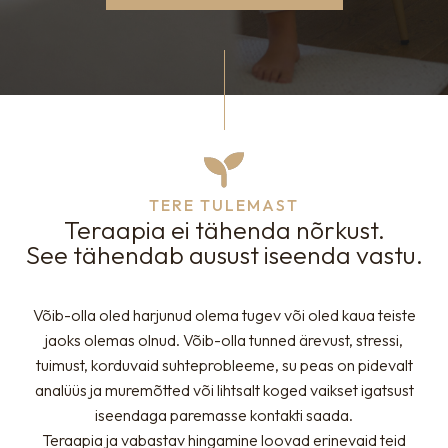
TERE TULEMAST
Teraapia ei tähenda nõrkust.
See tähendab ausust iseenda vastu.
Võib-olla oled harjunud olema tugev või oled kaua teiste
jaoks olemas olnud. Võib-olla tunned ärevust, stressi,
tuimust, korduvaid suhteprobleeme, su peas on pidevalt
analüüs ja muremõtted või lihtsalt koged vaikset igatsust
iseendaga paremasse kontakti saada.
Teraapia ja vabastav hingamine loovad erinevaid teid