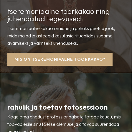
tseremoniaalne toorkakao ning
juhendatud tegevused
Tseremoniaalne kakao on iidne ja pühaks peetud jook,
mida maiad ja asteegid kasutasid rituaalides südame
avamiseks ja vaimseks ühenduseks.
MIS ON TSEREMONIAALNE TOORKAKAO?
rahulik ja toetav fotosessioon
Koge oma ehedust professionaalsete fotode kaudu, mis
toovad esile sinu tõelise olemuse ja aitavad suurendada
enesekindlust.