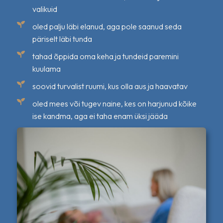
valikuid
oled palju läbi elanud, aga pole saanud seda
päriselt läbi tunda
tahad õppida oma keha ja tundeid paremini
kuulama
soovid turvalist ruumi, kus olla aus ja haavatav
oled mees või tugev naine, kes on harjunud kõike
ise kandma, aga ei taha enam üksi jääda