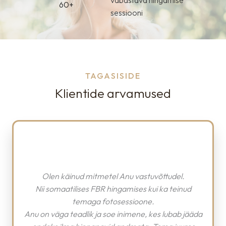
vabastava hingamise
60+
sessiooni
TAGASISIDE
Klientide arvamused
õttudel.
i ka teinud
Pildistamise kogemus oli väga vajalik.
es lubab jääda
Minu enesekindlus tõusis ja sain enda enese