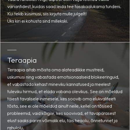
variantidest, kuidas saad leida tee tasakaalukama tundeni.
Kui tekib küsimusi, siis kirjuta mulle julgelt!
Üks kiri ei kohusta sind millekski.
Teraapia
Teraapia aitab mõista oma alateadlikke mustreid,
uskumusi ning vabastada emotsionaalseid blokeeringuid,
et vabastada kehast mineviku kannatused ja meelest
tuleviku hirmud, et elada vabana olevikus. See on mõeldud
täiesti tavalisele inimesele, kes soovib oma elukvaliteeti
tõsta, see ei ole mõeldud ainult neile, kellel on tõsised
probleemid, vaid kõigile, kes soovivad, et tavapärasest
elust saaks parim võimalik elu, täis heaolu, õnnetunnet ja
rahulolu.