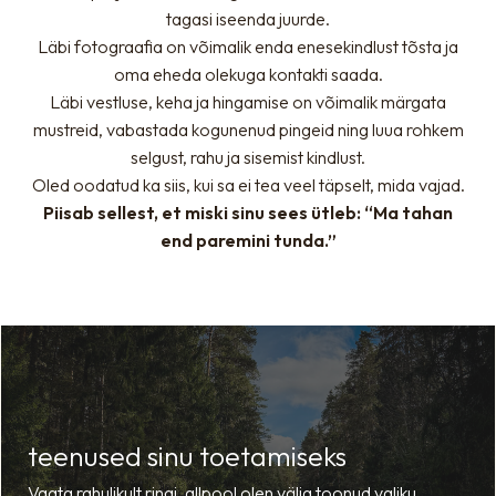
tagasi iseenda juurde.
Läbi fotograafia on võimalik enda enesekindlust tõsta ja
oma eheda olekuga kontakti saada.
Läbi vestluse, keha ja hingamise on võimalik märgata
mustreid, vabastada kogunenud pingeid ning luua rohkem
selgust, rahu ja sisemist kindlust.
Oled oodatud ka siis, kui sa ei tea veel täpselt, mida vajad.
Piisab sellest, et miski sinu sees ütleb: “Ma tahan
end paremini tunda.”
teenused sinu toetamiseks
Vaata rahulikult ringi, allpool olen välja toonud valiku