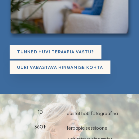
TUNNED HUVI TERAAPIA VASTU?
UURI VABASTAVA HINGAMISE KOHTA
10
aastat hobifotograafina
360 h
teraapia sessioone