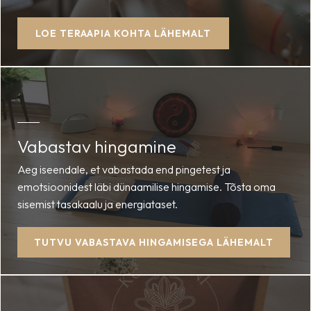
LOE TERAAPIA KOHTA LÄHEMALT
Vabastav hingamine
Aeg iseendale, et vabastada end pingetest ja
emotsioonidest läbi dünaamilise hingamise. Tõsta oma
sisemist tasakaalu ja energiataset.
TUTVU VABASTAVA HINGAMISEGA LÄHEMALT