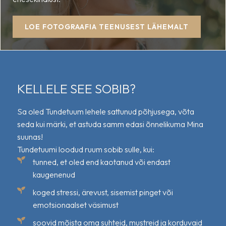
LOE FOTOGRAAFIA TEENUSEST LÄHEMALT
KELLELE SEE SOBIB?
Sa oled Tundetuum lehele sattunud põhjusega, võta
seda kui märki, et astuda samm edasi õnnelikuma Mina
suunas!
Tundetuumi loodud ruum sobib sulle, kui:
tunned, et oled end kaotanud või endast
kaugenenud
koged stressi, ärevust, sisemist pinget või
emotsionaalset väsimust
soovid mõista oma suhteid, mustreid ja korduvaid