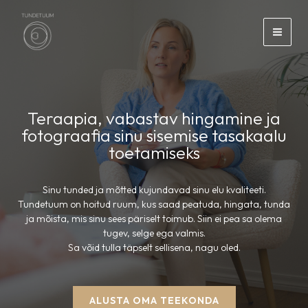
Skip
to
content
Teraapia, vabastav hingamine ja
fotograafia sinu sisemise tasakaalu
toetamiseks
Sinu tunded ja mõtted kujundavad sinu elu kvaliteeti.
Tundetuum on hoitud ruum, kus saad peatuda, hingata, tunda
ja mõista, mis sinu sees päriselt toimub. Siin ei pea sa olema
tugev, selge ega valmis.
Sa võid tulla täpselt sellisena, nagu oled.
ALUSTA OMA TEEKONDA