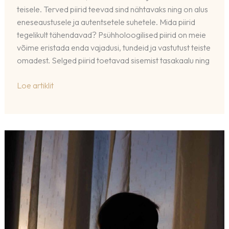
teisele. Terved piirid teevad sind nähtavaks ning on alus
eneseaustusele ja autentsetele suhetele. Mida piirid
tegelikult tähendavad? Psühholoogilised piirid on meie
võime eristada enda vajadusi, tundeid ja vastutust teiste
omadest. Selged piirid toetavad sisemist tasakaalu ning