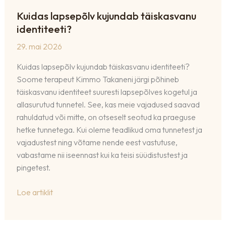
Kuidas lapsepõlv kujundab täiskasvanu
identiteeti?
29. mai 2026
Kuidas lapsepõlv kujundab täiskasvanu identiteeti?
Soome terapeut Kimmo Takaneni järgi põhineb
täiskasvanu identiteet suuresti lapsepõlves kogetul ja
allasurutud tunnetel. See, kas meie vajadused saavad
rahuldatud või mitte, on otseselt seotud ka praeguse
hetke tunnetega. Kui oleme teadlikud oma tunnetest ja
vajadustest ning võtame nende eest vastutuse,
vabastame nii iseennast kui ka teisi süüdistustest ja
pingetest.