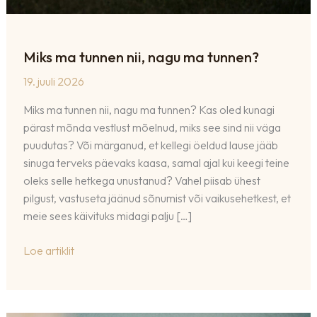
Miks ma tunnen nii, nagu ma tunnen?
19. juuli 2026
Miks ma tunnen nii, nagu ma tunnen? Kas oled kunagi
pärast mõnda vestlust mõelnud, miks see sind nii väga
puudutas? Või märganud, et kellegi öeldud lause jääb
sinuga terveks päevaks kaasa, samal ajal kui keegi teine
oleks selle hetkega unustanud? Vahel piisab ühest
pilgust, vastuseta jäänud sõnumist või vaikusehetkest, et
meie sees käivituks midagi palju […]